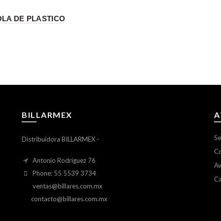
LA DE PLASTICO
BILLARMEX
A
Se
Distribuidora BILLARMEX -
Co
Antonio Rodriguez 76
Av
Phone: 55 5539 3734
Ca
ventas@billares.com.mx
contacto@billares.com.mx