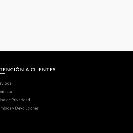
TENCIÓN A CLIENTES
rvicios
ntacto
iso de Privacidad
mbios y Devoluciones