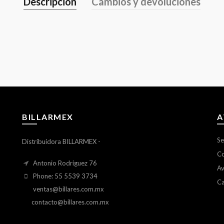
Descripción
Cambios y devoluciones
BILLARMEX
A
Se
Distribuidora BILLARMEX -
Co
Antonio Rodriguez 76
Av
Phone: 55 5539 3734
Ca
ventas@billares.com.mx
contacto@billares.com.mx